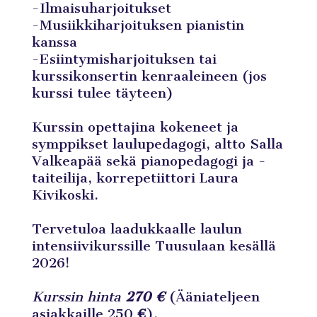
-Ilmaisuharjoitukset
-Musiikkiharjoituksen pianistin
kanssa
-Esiintymisharjoituksen tai
kurssikonsertin kenraaleineen (jos
kurssi tulee täyteen)
Kurssin opettajina kokeneet ja
symppikset laulupedagogi, altto Salla
Valkeapää sekä pianopedagogi ja -
taiteilija, korrepetiittori Laura
Kivikoski.
Tervetuloa laadukkaalle laulun
intensiivikurssille Tuusulaan kesällä
2026!
Kurssin hinta
270 €
(Ääniateljeen
asiakkaille 250
€
).