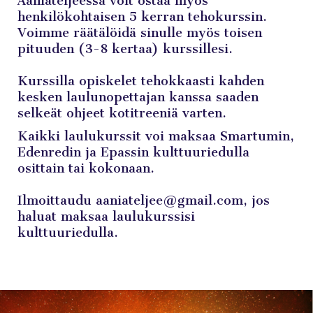
Ääniateljeessa voit ostaa myös
henkilökohtaisen 5 kerran tehokurssin.
Voimme räätälöidä sinulle myös toisen
pituuden (3-8 kertaa) kurssillesi.
Kurssilla opiskelet tehokkaasti kahden
kesken laulunopettajan kanssa saaden
selkeät ohjeet kotitreeniä varten.
Kaikki laulukurssit voi maksaa Smartumin,
Edenredin ja Epassin kulttuuriedulla
osittain tai kokonaan.
Ilmoittaudu aaniateljee@gmail.com, jos
haluat maksaa laulukurssisi
kulttuuriedulla.