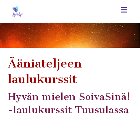
Toggl
navig
Ääniateljeen
laulukurssit
Hyvän mielen SoivaSinä!
-laulukurssit Tuusulassa