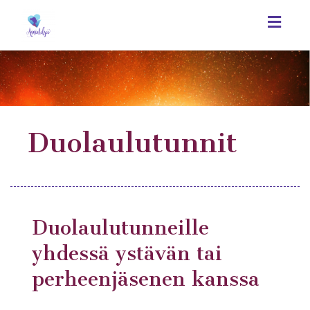
Toggl
navig
Duolaulutunnit
Duolaulutunneille
yhdessä ystävän tai
perheenjäsenen kanssa