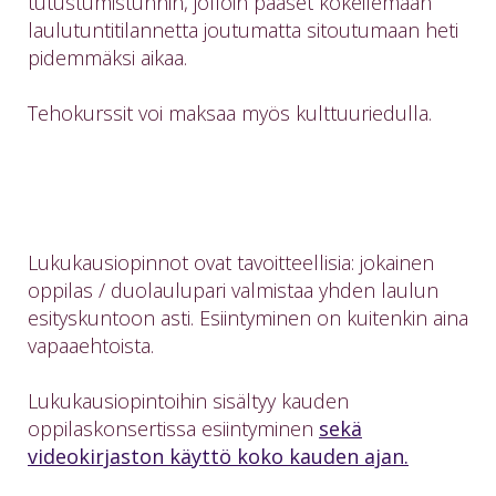
tutustumistunnin, jolloin pääset kokeilemaan
laulutuntitilannetta joutumatta sitoutumaan heti
pidemmäksi aikaa.
Tehokurssit voi maksaa myös kulttuuriedulla.
Lukukausiopinnot ovat tavoitteellisia: jokainen
oppilas / duolaulupari valmistaa yhden laulun
esityskuntoon asti. Esiintyminen on kuitenkin aina
vapaaehtoista.
Lukukausiopintoihin sisältyy kauden
oppilaskonsertissa esiintyminen
sekä
videokirjaston käyttö koko kauden ajan.