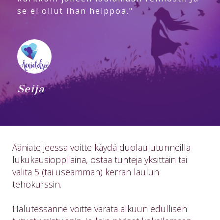
se ei ollut ihan helppoa."
Seija
Ääniateljeessa voitte käydä duolaulutunneilla
lukukausioppilaina, ostaa tunteja yksittäin tai
valita 5 (tai useamman) kerran laulun
tehokurssin.
Halutessanne voitte varata alkuun edullisen