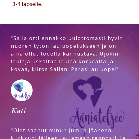
3-4 lapselle.
"Salla otti ennakkoluulottomasti hyvin
nuoren tytön lauluopetukseen ja on
aina ollut todella kannustava. Ujokin
laulaja uskaltaa laulaa korkealta ja
kovaa, kiitos Sallan. Paras lauluope!"
Kati
"Olet saanut minun jumiin jääneen
kurkkuni jälleen laulamaan rennosti. Ja